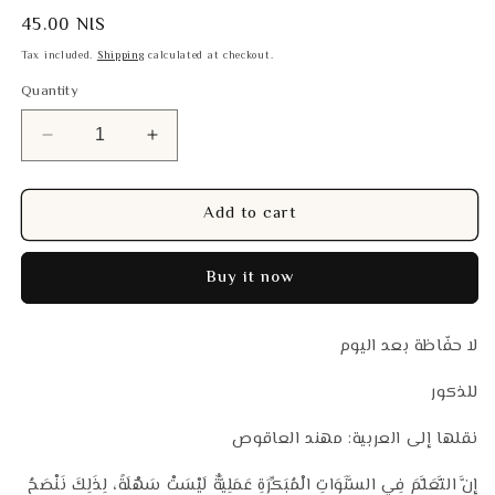
Regular
45.00 NIS
price
Tax included.
Shipping
calculated at checkout.
Quantity
Decrease
Increase
quantity
quantity
for
for
Add to cart
لا
لا
حفاظة
حفاظة
بعد
بعد
Buy it now
اليوم
اليوم
لا حفّاظة بعد اليوم
للذكور
نقلها إلى العربية: مهند العاقوص
إِنَّ التَّعَلَّمَ فِي السَّنَوَاتِ الْمُبَكِّرَةِ عَمَلِيَّةٌ لَيْسَتْ سَهْلَةً، لِذَلِكَ نَنْصَحُ