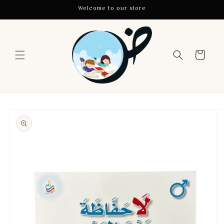
Skip to
Welcome to our store
content
Cart
Skip to
product
information