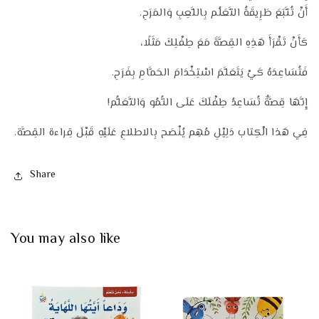
أَنْ تُتَّبَعَ طَرِيقَةُ التَّعَلُم بِاللَّعِبِ وَالمَرَحِ.
كَأَنْ تَقْرَأَ هَذِهِ القِصَّةَ مَعَ طِفْلِكَ مَثَلًا،
فَتُسَاعِدَهُ كَيْ يَتَعَلَّمَ اسْتِخْدَامَ الحَمَّامِ بِفَرَحِ.
إِنَّهَا قِصَّةٌ تُسَاعِدُ طِفْلَكَ عَلَى النُّمُو وَالتَّعَلُّم!
فِي هَذا الْكِتاب دَلِيْلِ مُهِم يُنْصَح بِالاطلاعِ عَلَيْهِ قَبْلَ قِراءة القِصَّة.
Share
You may also like